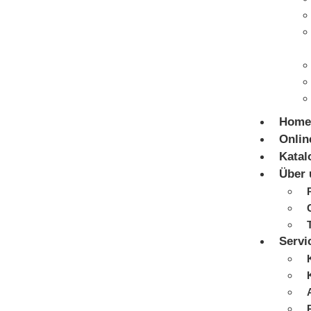
Home
Onlin
Katal
Über 
Servi