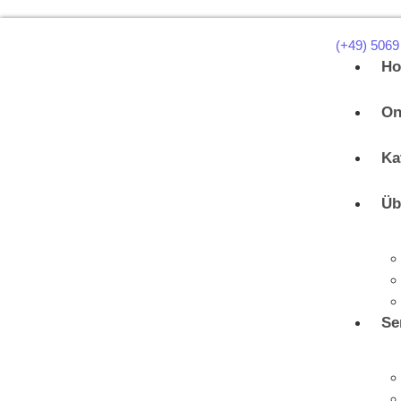
(+49) 5069
H
On
Ka
Üb
Se