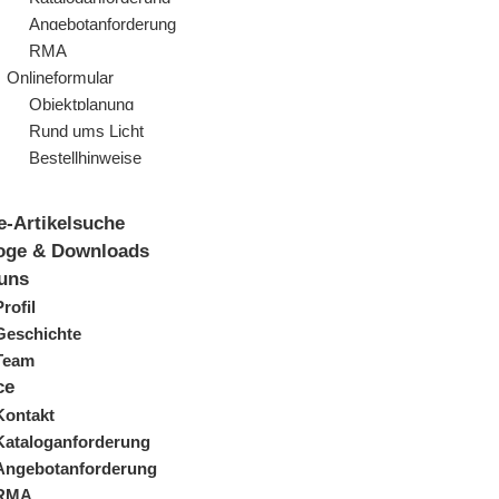
Angebotanforderung
RMA
Onlineformular
Objektplanung
Rund ums Licht
Bestellhinweise
e-Artikelsuche
oge & Downloads
uns
Profil
Geschichte
Team
ce
Kontakt
Kataloganforderung
Angebotanforderung
RMA