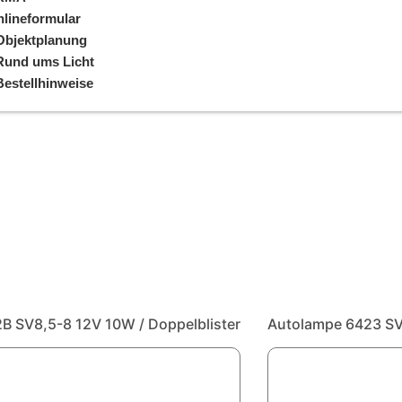
lineformular
Objektplanung
Rund ums Licht
Bestellhinweise
B SV8,5-8 12V 10W / Doppelblister
Autolampe 6423 S