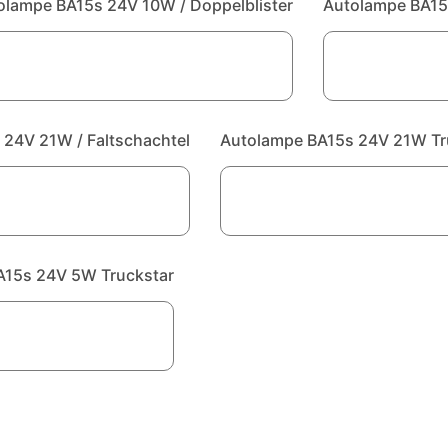
olampe BA15s 24V 10W / Doppelblister
Autolampe BA15s
24V 21W / Faltschachtel
Autolampe BA15s 24V 21W Tru
A15s 24V 5W Truckstar