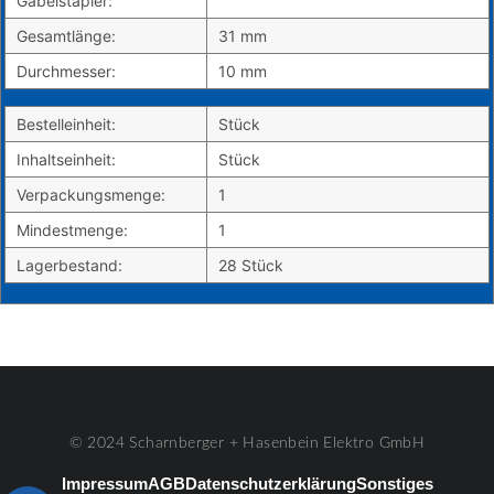
Gabelstapler:
Gesamtlänge:
31 mm
Durchmesser:
10 mm
Bestelleinheit:
Stück
Inhaltseinheit:
Stück
Verpackungsmenge:
1
Mindestmenge:
1
Lagerbestand:
28 Stück
© 2024 Scharnberger + Hasenbein Elektro GmbH
Impressum
AGB
Datenschutzerklärung
Sonstiges