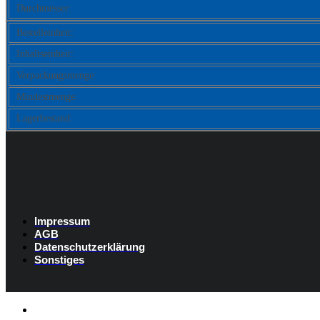
Durchmesser:
Bestelleinheit:
Inhaltseinheit:
Verpackungsmenge:
Mindestmenge:
Lagerbestand:
Impressum
AGB
Datenschutzerklärung
Sonstiges
Listenelement #1