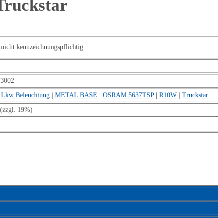
ruckstar
nicht kennzeichnungspflichtig
73002
|
Lkw Beleuchtung
|
METAL BASE
|
OSRAM 5637TSP
|
R10W
|
Truckstar
(zzgl. 19%)