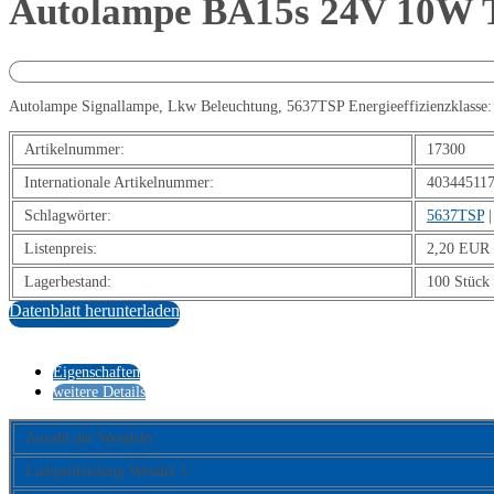
Autolampe BA15s 24V 10W T
Autolampe Signallampe, Lkw Beleuchtung, 5637TSP Energieeffizienzklasse: 
Artikelnummer:
17300
Internationale Artikelnummer:
40344511
Schlagwörter:
5637TSP
Listenpreis:
2,20 EUR 
Lagerbestand:
100 Stück
Datenblatt herunterladen
Eigenschaften
weitere Details
Anzahl der Wendeln:
Lampenleistung Wendel 1: