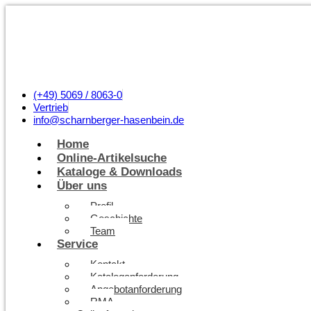
(+49) 5069 / 8063-0
Vertrieb
info@scharnberger-hasenbein.de
Home
Online-Artikelsuche
Kataloge & Downloads
Über uns
Profil
Geschichte
Team
Service
Kontakt
Kataloganforderung
Angebotanforderung
RMA