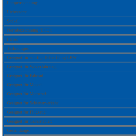
Lampenspannung:
Lichtstrom:
Sockel:
Normbezeichnung (ECE):
Farbe:
Technologie:
Geeignet für sonstige Beleuchtung LKW:
Geeignet für Wasserfahrzeug:
Geeignet für Fahrrad:
Geeignet für Moped:
Geeignet für Motorrad:
Geeignet für Schienenverkehr:
Geeignet für Flugzeug:
Geeignet für Gabelstapler:
Gesamtlänge: