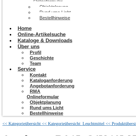
Onlineformular
Objektplanung
Rund ums Licht
Bestellhinweise
Home
Online-Artikelsuche
Kataloge & Downloads
Über uns
Profil
Geschichte
Team
Service
Kontakt
Kataloganforderung
Angebotanforderung
RMA
Onlineformular
Objektplanung
Rund ums Licht
Bestellhinweise
<< Kategorieübersicht
<< Kategorieübersicht: Leuchtmittel
<< Produktübersi