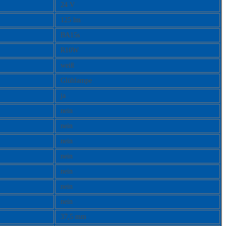
24 V
125 lm
BA15s
R10W
weiß
Glühlampe
ja
nein
nein
nein
nein
nein
nein
nein
37,5 mm