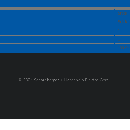
Stück
Stück
1
1
100 St
© 2024 Scharnberger + Hasenbein Elektro GmbH