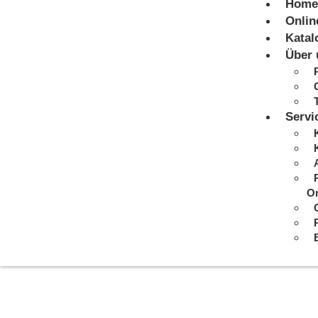
Home
Onlin
Katal
Über 
Servi
On