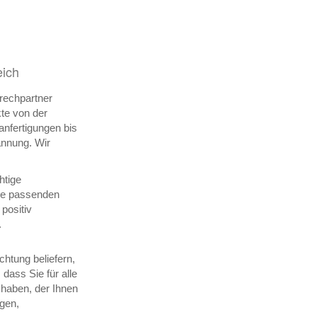
eich
prechpartner
kte von der
nfertigungen bis
pannung.
Wir
htige
ie passenden
positiv
.
chtung beliefern,
dass Sie für alle
haben, der Ihnen
ngen,