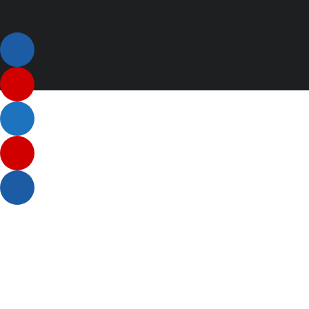
Listenelement #1
Listenelement #2
Listenelement 