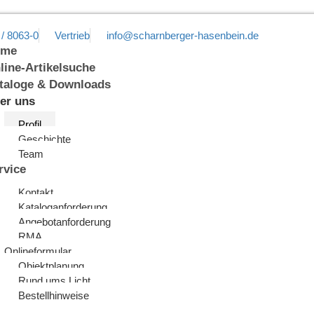
 / 8063-0
Vertrieb
info@scharnberger-hasenbein.de
ome
line-Artikelsuche
taloge & Downloads
er uns
Profil
Geschichte
Team
rvice
Kontakt
Kataloganforderung
Angebotanforderung
RMA
Onlineformular
Objektplanung
Rund ums Licht
Bestellhinweise