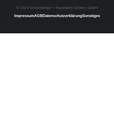
© 2024 Scharnberger + Hasenbein Elektro GmbH
Impressum
AGB
Datenschutzerklärung
Sonstiges
#3
Listenelement