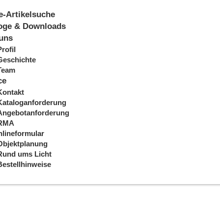
e-Artikelsuche
oge & Downloads
uns
Profil
Geschichte
Team
ce
Kontakt
Kataloganforderung
Angebotanforderung
RMA
lineformular
Objektplanung
Rund ums Licht
Bestellhinweise