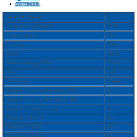
weitere Details
Anzahl der Wendeln:
1
Lampenleistung Wendel 1:
21 W
Lampenspannung:
24 V
Lichtstrom:
460 lm
Sockel:
BA15s
Normbezeichnung (ECE):
P21W
Farbe:
weiß
Technologie:
sonstige
Geeignet für sonstige Beleuchtung PKW:
nein
Geeignet für sonstige Beleuchtung LKW:
ja
Geeignet für Wasserfahrzeug:
nein
Geeignet für Fahrrad:
nein
Geeignet für Moped:
nein
Geeignet für Motorrad:
nein