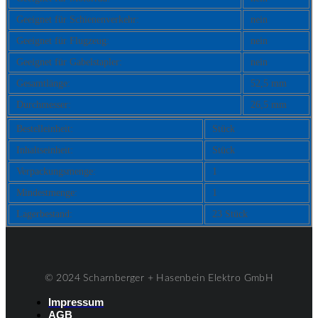
Geeignet für Schienenverkehr:
nein
Geeignet für Flugzeug:
nein
Geeignet für Gabelstapler:
nein
Gesamtlänge:
52,5 mm
Durchmesser:
26,5 mm
Bestelleinheit:
Stück
Inhaltseinheit:
Stück
Verpackungsmenge:
1
Mindestmenge:
1
Lagerbestand:
23 Stück
© 2024 Scharnberger + Hasenbein Elektro GmbH
Impressum
AGB