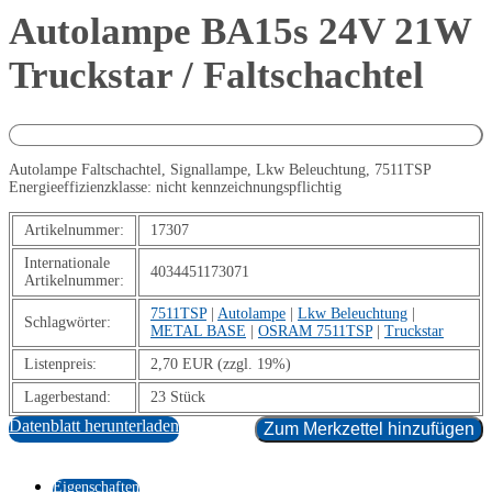
Autolampe BA15s 24V 21W
Truckstar / Faltschachtel
Autolampe Faltschachtel, Signallampe, Lkw Beleuchtung, 7511TSP
Energieeffizienzklasse: nicht kennzeichnungspflichtig
Artikelnummer:
17307
Internationale
4034451173071
Artikelnummer:
7511TSP
|
Autolampe
|
Lkw Beleuchtung
|
Schlagwörter:
METAL BASE
|
OSRAM 7511TSP
|
Truckstar
Listenpreis:
2,70 EUR (zzgl. 19%)
Lagerbestand:
23 Stück
Datenblatt herunterladen
Zum Merkzettel hinzufügen
Eigenschaften