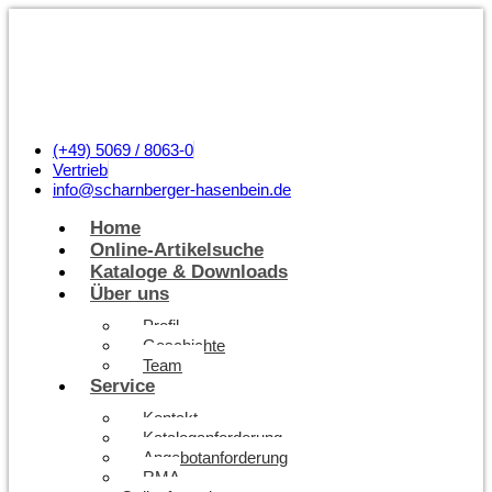
(+49) 5069 / 8063-0
Vertrieb
info@scharnberger-hasenbein.de
Home
Online-Artikelsuche
Kataloge & Downloads
Über uns
Profil
Geschichte
Team
Service
Kontakt
Kataloganforderung
Angebotanforderung
RMA