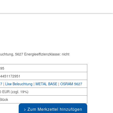
uchtung, 5627 Energieeffizienzklasse: nicht
295
34451172951
27
|
Lkw Beleuchtung
|
METAL BASE
|
OSRAM 5627
0 EUR (zzgl. 19%)
Stück
Zum Merkzettel hinzufügen