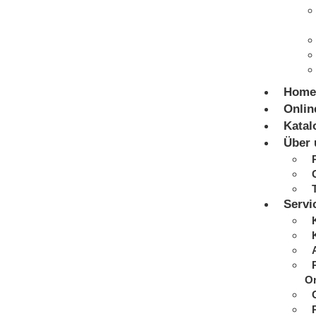
Home
Onlin
Katal
Über 
Servi
On