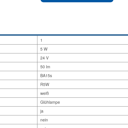
1
5 W
24 V
50 lm
BA15s
R5W
weiß
Glühlampe
ja
nein