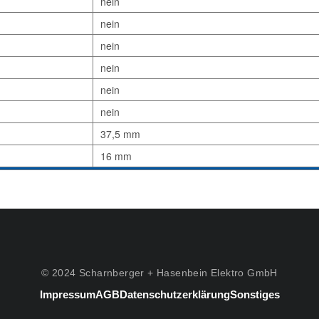
nein
nein
nein
nein
nein
nein
37,5 mm
16 mm
© 2024 Scharnberger + Hasenbein Elektro GmbH
Impressum
AGB
Datenschutzerklärung
Sonstiges