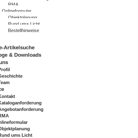
RMA
Onlineformular
Objektplanung
Rund ums Licht
Bestellhinweise
e-Artikelsuche
oge & Downloads
uns
Profil
Geschichte
Team
ce
Kontakt
Kataloganforderung
Angebotanforderung
RMA
lineformular
Objektplanung
Rund ums Licht