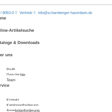
 / 8063-0
Vertrieb
info@scharnberger-hasenbein.de
ome
line-Artikelsuche
taloge & Downloads
er uns
Profil
Geschichte
Team
rvice
Kontakt
Kataloganforderung
Angebotanforderung