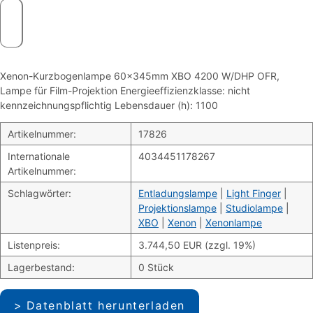
Xenon-Kurzbogenlampe 60x345mm XBO 4200 W/DHP OFR,
Lampe für Film-Projektion Energieeffizienzklasse: nicht
kennzeichnungspflichtig Lebensdauer (h): 1100
Artikelnummer:
17826
Internationale
4034451178267
Artikelnummer:
Schlagwörter:
Entladungslampe
|
Light Finger
|
Projektionslampe
|
Studiolampe
|
XBO
|
Xenon
|
Xenonlampe
Listenpreis:
3.744,50 EUR (zzgl. 19%)
Lagerbestand:
0 Stück
Datenblatt herunterladen