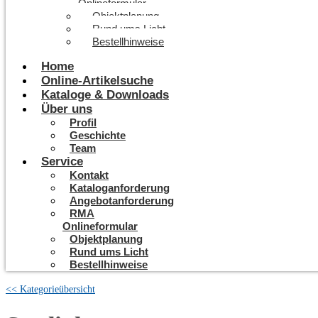
Onlineformular
Objektplanung
Rund ums Licht
Bestellhinweise
Home
Online-Artikelsuche
Kataloge & Downloads
Über uns
Profil
Geschichte
Team
Service
Kontakt
Kataloganforderung
Angebotanforderung
RMA
Onlineformular
Objektplanung
Rund ums Licht
Bestellhinweise
<< Kategorieübersicht