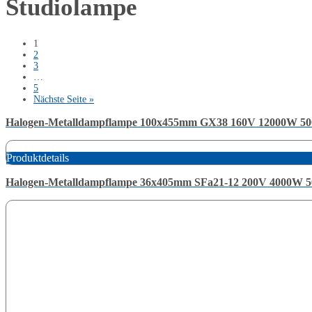
Studiolampe
1
2
3
…
5
Nächste Seite »
Halogen-Metalldampflampe 100x455mm GX38 160V 12000W 50
Produktdetails
Halogen-Metalldampflampe 36x405mm SFa21-12 200V 4000W 5