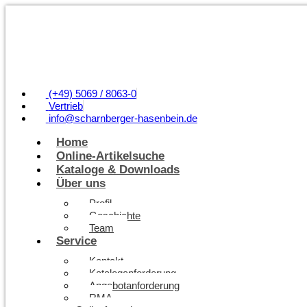
(+49) 5069 / 8063-0
Vertrieb
info@scharnberger-hasenbein.de
Home
Online-Artikelsuche
Kataloge & Downloads
Über uns
Profil
Geschichte
Team
Service
Kontakt
Kataloganforderung
Angebotanforderung
RMA