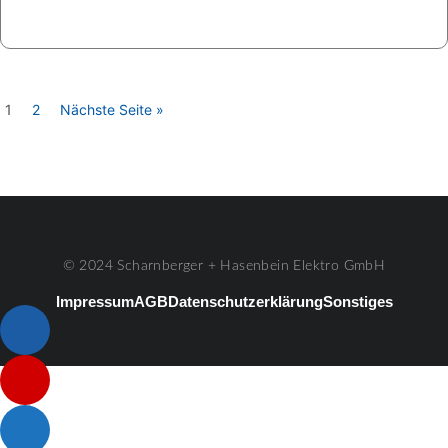
1
2
Nächste Seite »
© 2024 Scharnberger + Hasenbein Elektro GmbH
Impressum
AGB
Datenschutzerklärung
Sonstiges
Listenelement #1
Listenelement #2
Listenelement #3
Listenelement