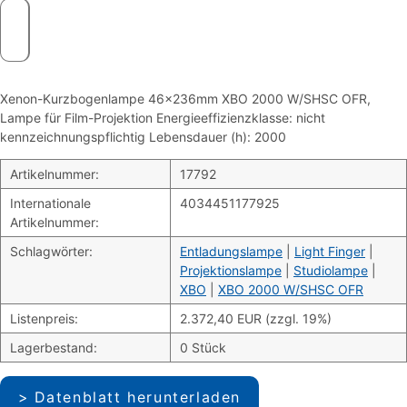
Xenon-Kurzbogenlampe 46x236mm XBO 2000 W/SHSC OFR,
Lampe für Film-Projektion Energieeffizienzklasse: nicht
kennzeichnungspflichtig Lebensdauer (h): 2000
Artikelnummer:
17792
Internationale
4034451177925
Artikelnummer:
Schlagwörter:
Entladungslampe
|
Light Finger
|
Projektionslampe
|
Studiolampe
|
XBO
|
XBO 2000 W/SHSC OFR
Listenpreis:
2.372,40 EUR (zzgl. 19%)
Lagerbestand:
0 Stück
Datenblatt herunterladen