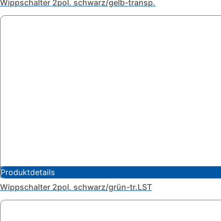
Wippschalter 2pol. schwarz/gelb-transp.
Produktdetails
Wippschalter 2pol. schwarz/grün-tr.LST