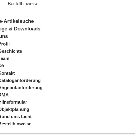
Bestellhinweise
e-Artikelsuche
oge & Downloads
uns
Profil
Geschichte
Team
ce
Kontakt
Kataloganforderung
Angebotanforderung
RMA
lineformular
Objektplanung
Rund ums Licht
Bestellhinweise