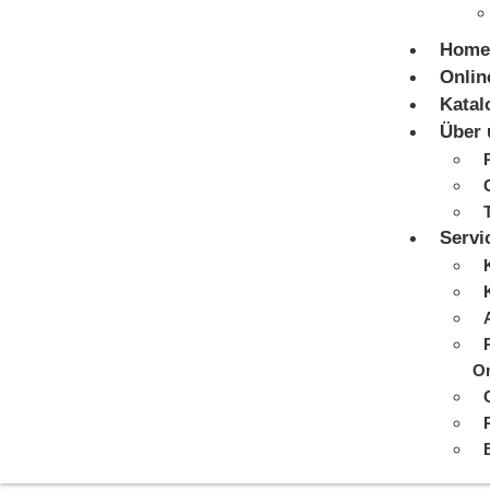
Home
Onlin
Katal
Über 
Servi
On