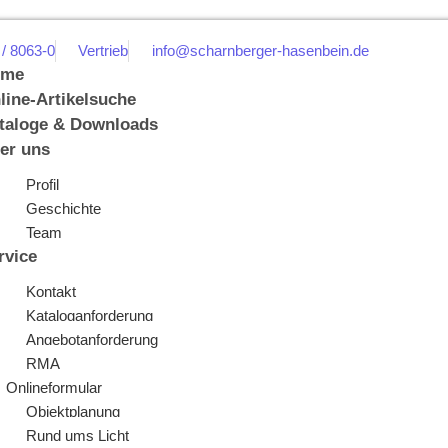
 / 8063-0
Vertrieb
info@scharnberger-hasenbein.de
ome
line-Artikelsuche
taloge & Downloads
er uns
Profil
Geschichte
Team
rvice
Kontakt
Kataloganforderung
Angebotanforderung
RMA
Onlineformular
Objektplanung
Rund ums Licht