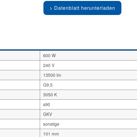
Datenblatt herunterladen
600 W
240 V
13500 lm
G9,5
3050 K
s90
GKV
sonstige
101 mm