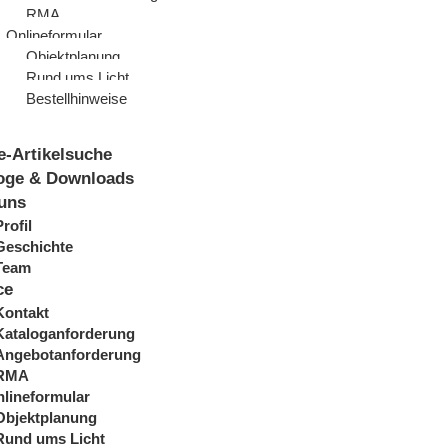
RMA
Onlineformular
Objektplanung
Rund ums Licht
Bestellhinweise
e-Artikelsuche
oge & Downloads
uns
Profil
Geschichte
Team
ce
Kontakt
Kataloganforderung
Angebotanforderung
RMA
lineformular
Objektplanung
Rund ums Licht