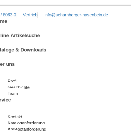
 / 8063-0
Vertrieb
info@scharnberger-hasenbein.de
ome
line-Artikelsuche
taloge & Downloads
er uns
Profil
Geschichte
Team
rvice
Kontakt
Kataloganforderung
Angebotanforderung