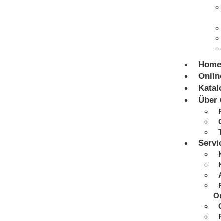
Home
Onlin
Katal
Über 
Servi
On