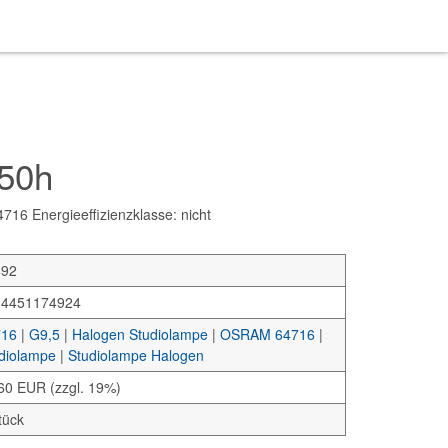
50h
6 Energieeffizienzklasse: nicht
492
34451174924
716
|
G9,5
|
Halogen Studiolampe
|
OSRAM 64716
|
diolampe
|
Studiolampe Halogen
60 EUR (zzgl. 19%)
tück