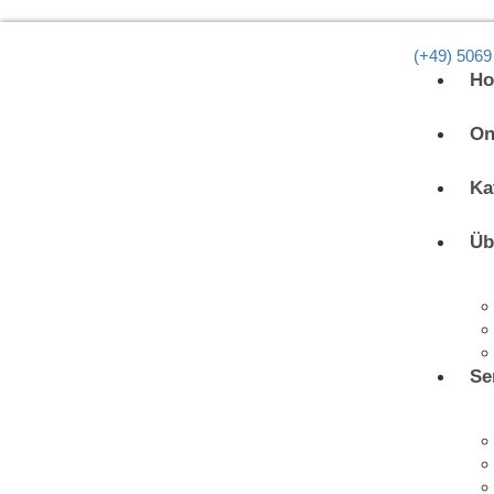
(+49) 5069
H
On
Ka
Üb
Se