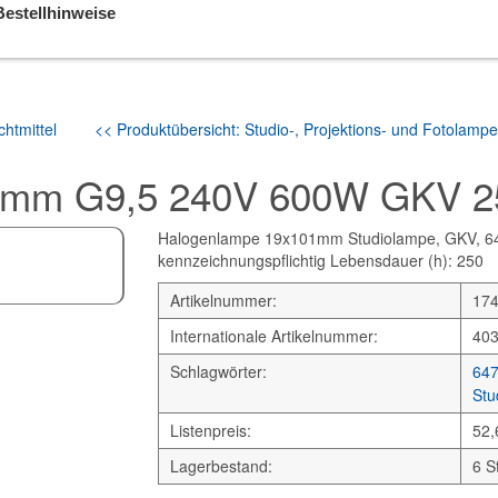
Bestellhinweise
htmittel
<< Produktübersicht: Studio-, Projektions- und Fotolampe
1mm G9,5 240V 600W GKV 2
Halogenlampe 19x101mm Studiolampe, GKV, 6471
kennzeichnungspflichtig Lebensdauer (h): 250
Artikelnummer:
17
Internationale Artikelnummer:
40
Schlagwörter:
64
Stu
Listenpreis:
52,
Lagerbestand:
6 S