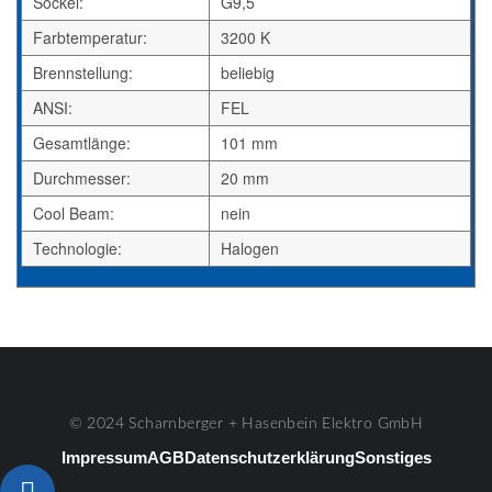
Sockel:
G9,5
Farbtemperatur:
3200 K
Brennstellung:
beliebig
ANSI:
FEL
Gesamtlänge:
101 mm
Durchmesser:
20 mm
Cool Beam:
nein
Technologie:
Halogen
© 2024 Scharnberger + Hasenbein Elektro GmbH
Impressum
AGB
Datenschutzerklärung
Sonstiges