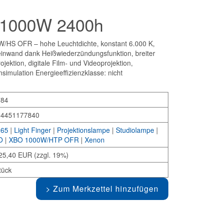
 1000W 2400h
S OFR – hohe Leuchtdichte, konstant 6.000 K,
 Leinwand dank Heißwiederzündungsfunktion, breiter
ektion, digitale Film- und Videoprojektion,
ensimulation Energieeffizienzklasse: nicht
784
34451177840
265
|
Light Finger
|
Projektionslampe
|
Studiolampe
|
O
|
XBO 1000W/HTP OFR
|
Xenon
25,40 EUR (zzgl. 19%)
tück
Zum Merkzettel hinzufügen