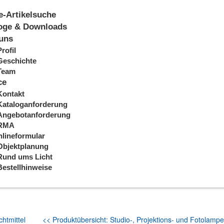
e-Artikelsuche
oge & Downloads
uns
Profil
Geschichte
Team
ce
Kontakt
Kataloganforderung
Angebotanforderung
RMA
lineformular
Objektplanung
Rund ums Licht
Bestellhinweise
htmittel
<< Produktübersicht: Studio-, Projektions- und Fotolampe