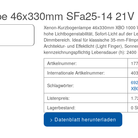
pe 46x330mm SFa25-14 21V
Xenon-Kurzbogenlampe 46x330mm XBO 1000 W/H
hohe Lichtbogenstabilität, Sofort-Licht auf der
Dimmbereich. Ideal für klassische 35-mm-Filmproj
Architektur- und Effektlicht (Light Finger), Sonn
kennzeichnungspflichtig Lebensdauer (h): 2400
Artikelnummer:
17
Internationale Artikelnummer:
40
69
Schlagwörter:
XB
Listenpreis:
1.7
Lagerbestand:
0 S
Datenblatt herunterladen