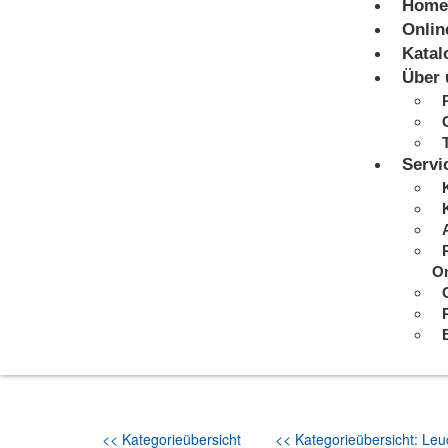
Home
Onlin
Katal
Über 
Servi
On
<< Kategorieübersicht
<< Kategorieübersicht: Leuc