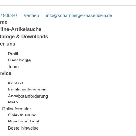
 / 8063-0
Vertrieb
info@scharnberger-hasenbein.de
ome
line-Artikelsuche
taloge & Downloads
er uns
Profil
Geschichte
Team
rvice
Kontakt
Kataloganforderung
Angebotanforderung
RMA
Onlineformular
Objektplanung
Rund ums Licht
Bestellhinweise