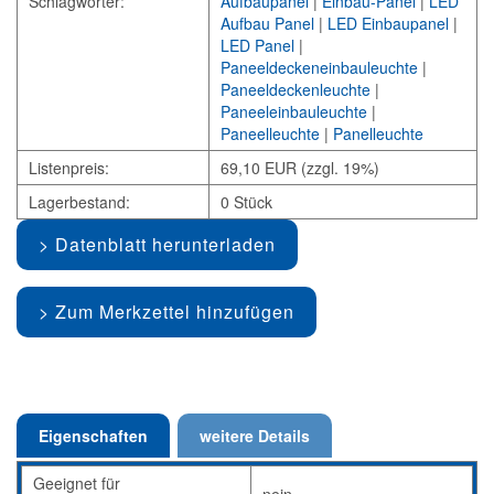
Schlagwörter:
Aufbaupanel
|
Einbau-Panel
|
LED
Aufbau Panel
|
LED Einbaupanel
|
LED Panel
|
Paneeldeckeneinbauleuchte
|
Paneeldeckenleuchte
|
Paneeleinbauleuchte
|
Paneelleuchte
|
Panelleuchte
Listenpreis:
69,10 EUR (zzgl. 19%)
Lagerbestand:
0 Stück
Datenblatt herunterladen
Zum Merkzettel hinzufügen
Eigenschaften
weitere Details
Geeignet für