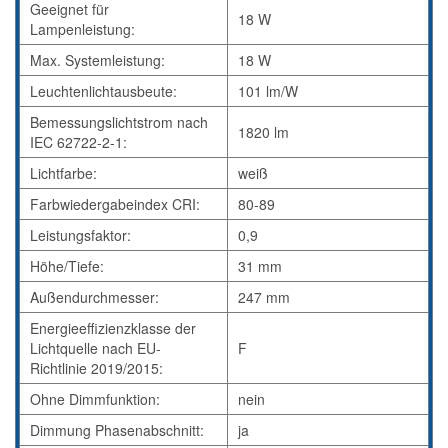
Geeignet für
18 W
Lampenleistung:
Max. Systemleistung:
18 W
Leuchtenlichtausbeute:
101 lm/W
Bemessungslichtstrom nach
1820 lm
IEC 62722-2-1:
Lichtfarbe:
weiß
Farbwiedergabeindex CRI:
80-89
Leistungsfaktor:
0,9
Höhe/Tiefe:
31 mm
Außendurchmesser:
247 mm
Energieeffizienzklasse der
Lichtquelle nach EU-
F
Richtlinie 2019/2015:
Ohne Dimmfunktion:
nein
Dimmung Phasenabschnitt:
ja