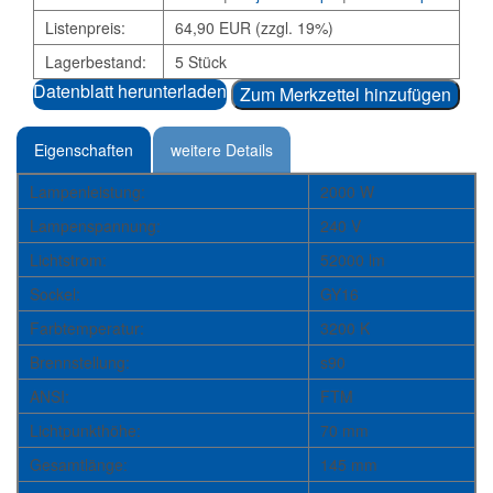
Listenpreis:
64,90 EUR (zzgl. 19%)
Lagerbestand:
5 Stück
Datenblatt herunterladen
Zum Merkzettel hinzufügen
Eigenschaften
weitere Details
Lampenleistung:
2000 W
Lampenspannung:
240 V
Lichtstrom:
52000 lm
Sockel:
GY16
Farbtemperatur:
3200 K
Brennstellung:
s90
ANSI:
FTM
Lichtpunkthöhe:
70 mm
Gesamtlänge:
145 mm