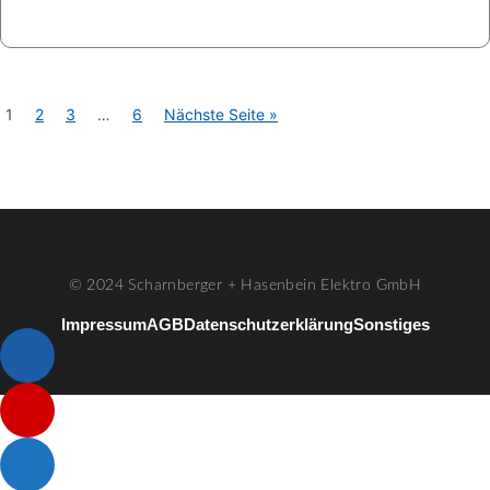
1
2
3
…
6
Nächste Seite »
© 2024 Scharnberger + Hasenbein Elektro GmbH
Impressum
AGB
Datenschutzerklärung
Sonstiges
Listenelement #1
Listenelement #2
Listenelement #3
Listenelement