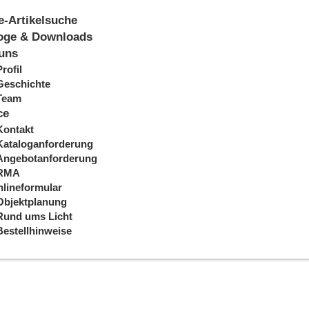
e-Artikelsuche
oge & Downloads
uns
Profil
Geschichte
Team
ce
Kontakt
Kataloganforderung
Angebotanforderung
RMA
lineformular
Objektplanung
Rund ums Licht
Bestellhinweise