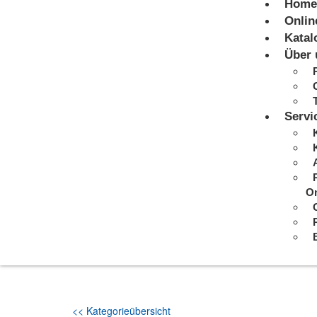
Home
Onlin
Katal
Über 
Servi
On
<< Kategorieübersicht