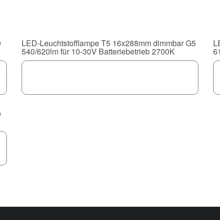
0
LED-Leuchtstofflampe T5 16x288mm dimmbar G5
L
540/620lm für 10-30V Batteriebetrieb 2700K
6
0