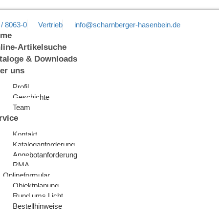
 / 8063-0
Vertrieb
info@scharnberger-hasenbein.de
ome
line-Artikelsuche
taloge & Downloads
er uns
Profil
Geschichte
Team
rvice
Kontakt
Kataloganforderung
Angebotanforderung
RMA
Onlineformular
Objektplanung
Rund ums Licht
Bestellhinweise