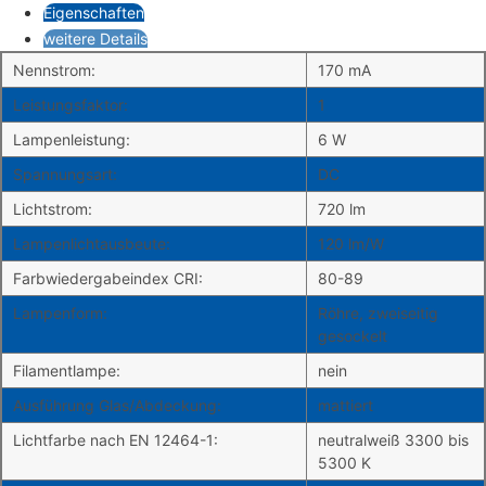
Eigenschaften
weitere Details
Nennstrom:
170 mA
Leistungsfaktor:
1
Lampenleistung:
6 W
Spannungsart:
DC
Lichtstrom:
720 lm
Lampenlichtausbeute:
120 lm/W
Farbwiedergabeindex CRI:
80-89
Lampenform:
Röhre, zweiseitig
gesockelt
Filamentlampe:
nein
Ausführung Glas/Abdeckung:
mattiert
Lichtfarbe nach EN 12464-1:
neutralweiß 3300 bis
5300 K