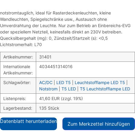
notstromtauglich, ideal für Rasterdeckenleuchten, kleine
Wandleuchten, Spiegelschränke usw., Austausch ohne
Umverdrahtung der Leuchte. Nur zum Betrieb an Einbereichs-EVG
oder speziellem Netzteil, keinesfalls direkt an 230V betreiben.
Quecksilbergehalt (mg): 0, Zündzeit/Startzeit (s): <0,5
Lichtstromerhalt: L70
Artikelnummer:
31401
Internationale
4034451314016
Artikelnummer:
Schlagwörter:
AC/DC
|
LED T5
|
Leuchtstofflampe LED T5
|
Notstrom
|
T5 LED
|
T5 Leuchtstofflampe LED
Listenpreis:
41,60 EUR (zzgl. 19%)
Lagerbestand:
135 Stück
Datenblatt herunterladen
Zum Merkzettel hinzufügen