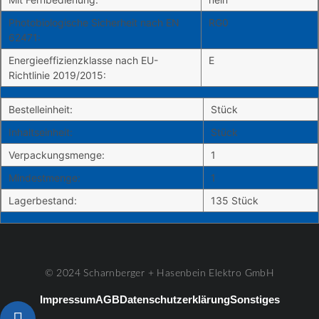
Photobiologische Sicherheit nach EN
RG0
62471:
Energieeffizienzklasse nach EU-
E
Richtlinie 2019/2015:
Bestelleinheit:
Stück
Inhaltseinheit:
Stück
Verpackungsmenge:
1
Mindestmenge:
1
Lagerbestand:
135 Stück
© 2024 Scharnberger + Hasenbein Elektro GmbH
Impressum
AGB
Datenschutzerklärung
Sonstiges