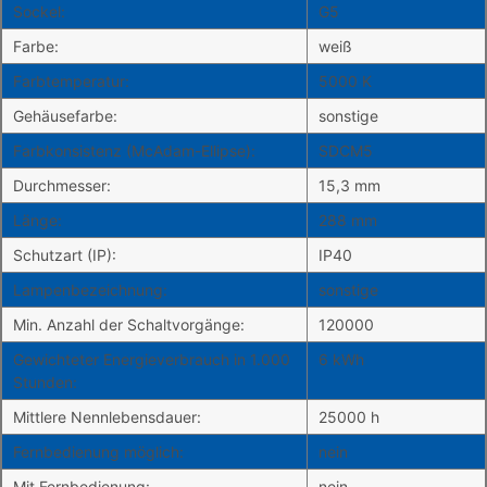
Sockel:
G5
Farbe:
weiß
Farbtemperatur:
5000 K
Gehäusefarbe:
sonstige
Farbkonsistenz (McAdam-Ellipse):
SDCM5
Durchmesser:
15,3 mm
Länge:
288 mm
Schutzart (IP):
IP40
Lampenbezeichnung:
sonstige
Min. Anzahl der Schaltvorgänge:
120000
Gewichteter Energieverbrauch in 1.000
6 kWh
Stunden:
Mittlere Nennlebensdauer:
25000 h
Fernbedienung möglich:
nein
Mit Fernbedienung:
nein