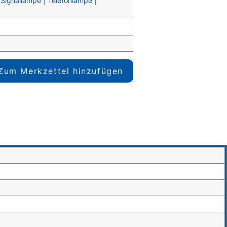
|
Signallampe
|
Telefonlampe
|
Zum Merkzettel hinzufügen