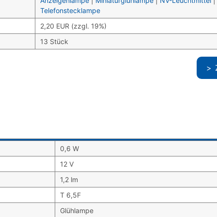
Anzeigenlampe
|
Miniaturglühlampe
|
NV-Leuchtmittel
Telefonstecklampe
2,20 EUR (zzgl. 19%)
13 Stück
0,6 W
12 V
1,2 lm
T 6,5F
Glühlampe