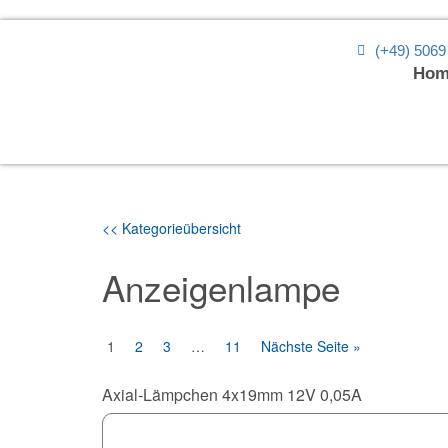
(+49) 5069
Hom
<< Kategorieübersicht
Anzeigenlampe
1
2
3
…
11
Nächste Seite »
Axial-Lämpchen 4x19mm 12V 0,05A