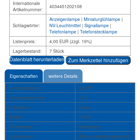
Internationale
4034451202108
Artikelnummer:
Anzeigenlampe
|
Miniaturglühlampe
|
Schlagwörter:
NV-Leuchtmittel
|
Signallampe
|
Telefonlampe
|
Telefonstecklampe
Listenpreis:
4,00 EUR (zzgl. 19%)
Lagerbestand:
7 Stück
Datenblatt herunterladen
Zum Merkzettel hinzufügen
Eigenschaften
weitere Details
Lampenleistung:
0,24 W
Lampenspannung:
12 V
Lichtstrom:
0,5 lm
Sockel:
T 6,5F
Technologie:
Glühlampe
Lampenform:
Röhre, einseitig gesockelt