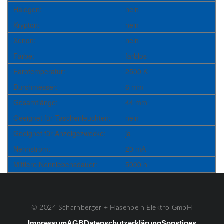
Halogen:
nein
Krypton:
nein
Xenon:
nein
Farbe:
farblos
Farbtemperatur:
2500 K
Durchmesser:
6 mm
Gesamtlänge:
44 mm
Geeignet für Taschenleuchten:
nein
Geeignet für Anzeigezwecke:
ja
Nennstrom:
20 mA
Mittlere Nennlebensdauer:
5000 h
© 2024 Scharnberger + Hasenbein Elektro GmbH
Impressum
AGB
Datenschutzerklärung
Sonstiges