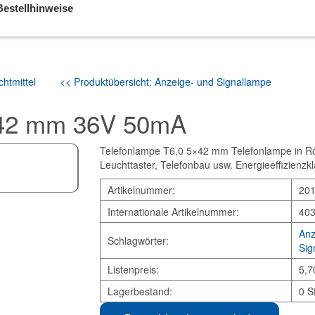
Bestellhinweise
htmittel
<< Produktübersicht: Anzeige- und Signallampe
×42 mm 36V 50mA
Telefonlampe T6,0 5×42 mm Telefonlampe in Rö
Leuchttaster, Telefonbau usw. Energieeffizienzkl
Artikelnummer:
20
Internationale Artikelnummer:
40
Anz
Schlagwörter:
Sig
Listenpreis:
5,7
Lagerbestand:
0 S