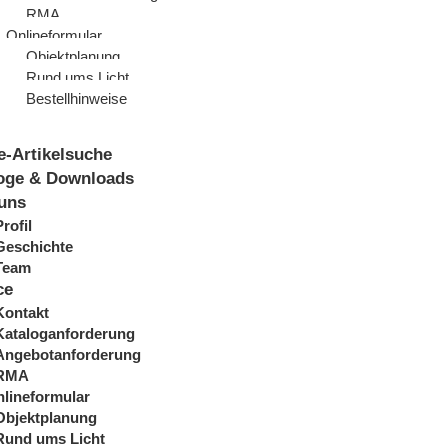
RMA
Onlineformular
Objektplanung
Rund ums Licht
Bestellhinweise
e-Artikelsuche
oge & Downloads
uns
Profil
Geschichte
Team
ce
Kontakt
Kataloganforderung
Angebotanforderung
RMA
lineformular
Objektplanung
Rund ums Licht