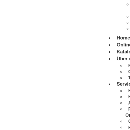
Home
Onlin
Katal
Über 
Servi
On