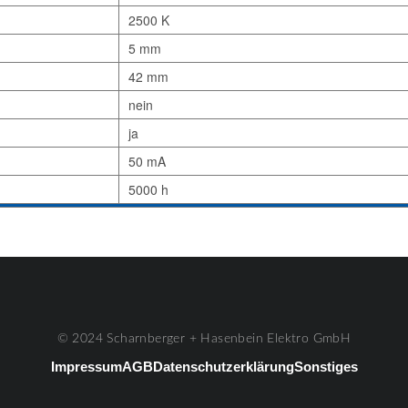
2500 K
5 mm
42 mm
nein
ja
50 mA
5000 h
© 2024 Scharnberger + Hasenbein Elektro GmbH
Impressum
AGB
Datenschutzerklärung
Sonstiges