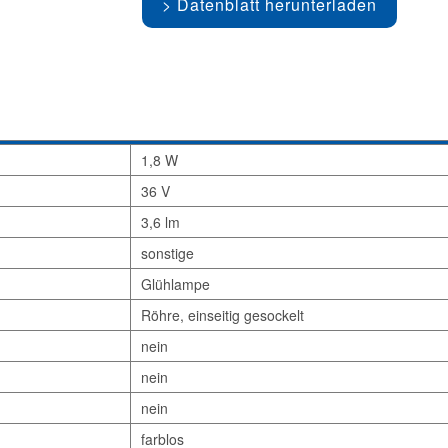
Datenblatt herunterladen
1,8 W
36 V
3,6 lm
sonstige
Glühlampe
Röhre, einseitig gesockelt
nein
nein
nein
farblos