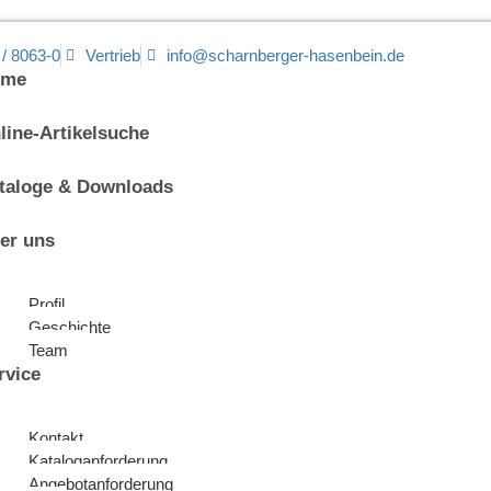
 / 8063-0
Vertrieb
info@scharnberger-hasenbein.de
ome
line-Artikelsuche
taloge & Downloads
er uns
Profil
Geschichte
Team
rvice
Kontakt
Kataloganforderung
Angebotanforderung