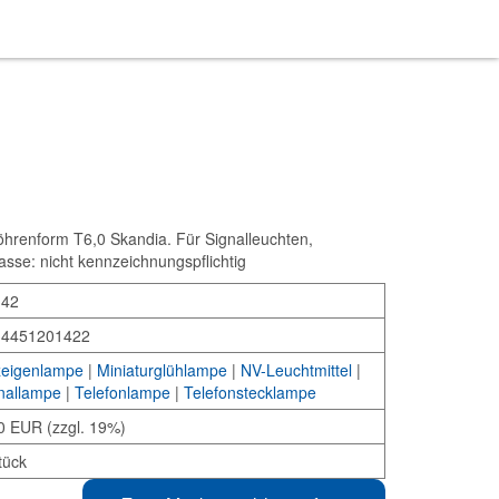
hrenform T6,0 Skandia. Für Signalleuchten,
asse: nicht kennzeichnungspflichtig
142
34451201422
eigenlampe
|
Miniaturglühlampe
|
NV-Leuchtmittel
|
nallampe
|
Telefonlampe
|
Telefonstecklampe
0 EUR (zzgl. 19%)
tück