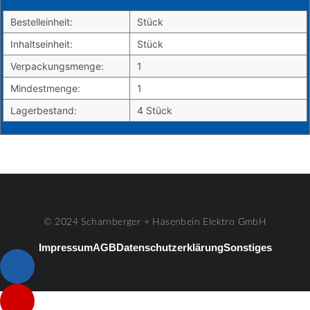
Bestelleinheit:
Stück
Inhaltseinheit:
Stück
Verpackungsmenge:
1
Mindestmenge:
1
Lagerbestand:
4 Stück
© 2024 Scharnberger + Hasenbein Elektro GmbH
Impressum
AGB
Datenschutzerklärung
Sonstiges
Listenelement #1
Listenelement #2
Listenelement #3