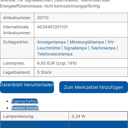
Energieeffizienzklasse: nicht kennzeichnungspflichtig
Artikelnummer:
20110
Internationale
4034451201101
Artikelnummer:
Schlagwörter:
Anzeigenlampe
|
Miniaturglühlampe
|
NV-
Leuchtmittel
|
Signallampe
|
Telefonlampe
|
Telefonstecklampe
Listenpreis:
6,60 EUR (zzgl. 19%)
Lagerbestand:
5 Stück
Datenblatt herunterladen
Zum Merkzettel hinzufügen
Eigenschaften
weitere Details
Lampenleistung:
0,24 W
Lampenspannung:
12 V