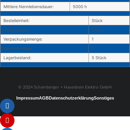
Mittlere Nennlebensdauer:
5000 h
Bestelleinheit:
Stück
Inhaltseinheit:
Stück
Verpackungsmenge:
1
Mindestmenge:
1
Lagerbestand:
5 Stück
© 2024 Scharnberger + Hasenbein Elektro GmbH
Impressum
AGB
Datenschutzerklärung
Sonstiges
Listenelement #1
Listenelement #2
Listenelement #3
Listenelement