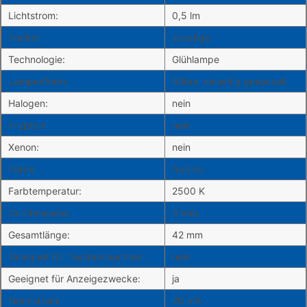
Lichtstrom:
0,5 lm
Sockel:
sonstige
Technologie:
Glühlampe
Lampenform:
Röhre, einseitig gesockelt
Halogen:
nein
Krypton:
nein
Xenon:
nein
Farbe:
farblos
Farbtemperatur:
2500 K
Durchmesser:
5 mm
Gesamtlänge:
42 mm
Geeignet für Taschenleuchten:
nein
Geeignet für Anzeigezwecke:
ja
Nennstrom:
20 mA