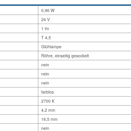
0,96 W
24 V
1 lm
T 4,5
Glühlampe
Röhre, einseitig gesockelt
nein
nein
nein
farblos
2700 K
4,2 mm
16,5 mm
nein