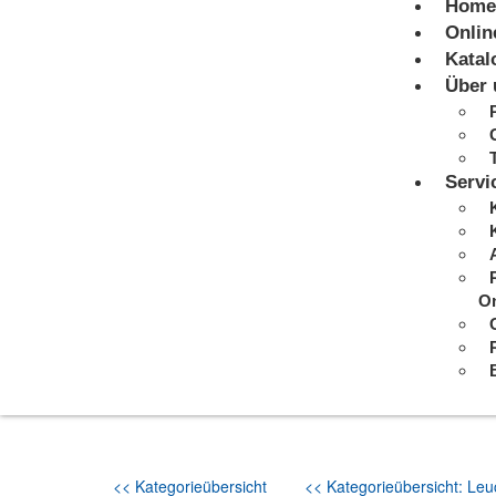
Home
Onlin
Katal
Über 
Servi
On
<< Kategorieübersicht
<< Kategorieübersicht: Leuc