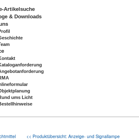
e-Artikelsuche
oge & Downloads
uns
Profil
Geschichte
Team
ce
Kontakt
Kataloganforderung
Angebotanforderung
RMA
lineformular
Objektplanung
Rund ums Licht
Bestellhinweise
htmittel
<< Produktübersicht: Anzeige- und Signallampe