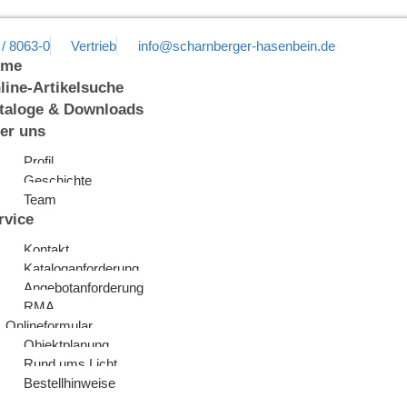
 / 8063-0
Vertrieb
info@scharnberger-hasenbein.de
ome
line-Artikelsuche
taloge & Downloads
er uns
Profil
Geschichte
Team
rvice
Kontakt
Kataloganforderung
Angebotanforderung
RMA
Onlineformular
Objektplanung
Rund ums Licht
Bestellhinweise