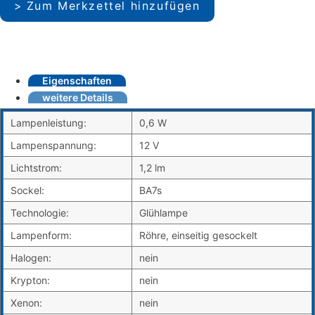
Zum Merkzettel hinzufügen
Eigenschaften
weitere Details
Lampenleistung:
0,6 W
Lampenspannung:
12 V
Lichtstrom:
1,2 lm
Sockel:
BA7s
Technologie:
Glühlampe
Lampenform:
Röhre, einseitig gesockelt
Halogen:
nein
Krypton:
nein
Xenon:
nein