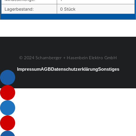
Lagerbestand:
0 Stück
© 2024 Scharnberger + Hasenbein Elektro GmbH
Impressum
AGB
Datenschutzerklärung
Sonstiges
Listenelement #1
Listenelement #2
Listenelement #3
Listenelement