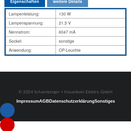
Eigenschaften
weitere Details
Lampenleistung:
130 W
Lampenspannung:
21,5 V
Nennstrom:
6047 mA
Sockel:
sonstige
Anwendung:
OP-Leuchte
© 2024 Scharnberger + Hasenbein Elektro GmbH
Impressum
AGB
Datenschutzerklärung
Sonstiges
Listenelement #1
Listenelement #2
Listenelement #3