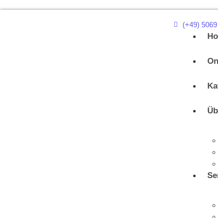
(+49) 5069
H
On
Ka
Üb
Se