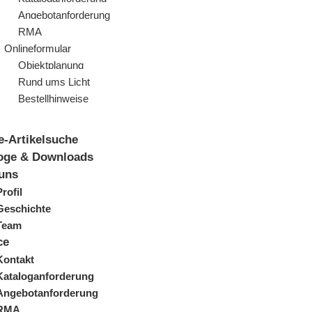
Angebotanforderung
RMA
Onlineformular
Objektplanung
Rund ums Licht
Bestellhinweise
e-Artikelsuche
oge & Downloads
uns
Profil
Geschichte
Team
ce
Kontakt
Kataloganforderung
Angebotanforderung
RMA