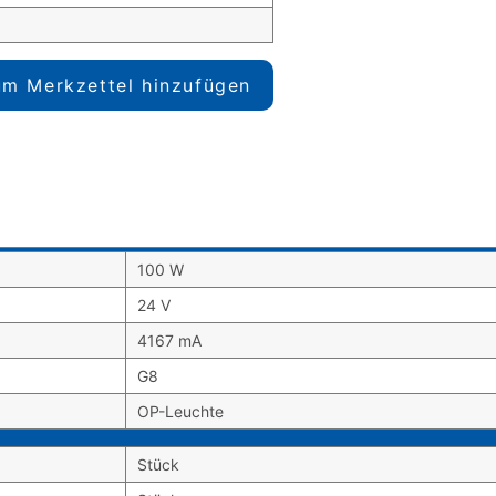
m Merkzettel hinzufügen
100 W
24 V
4167 mA
G8
OP-Leuchte
Stück