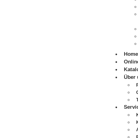
Home
Onlin
Katal
Über 
Servi