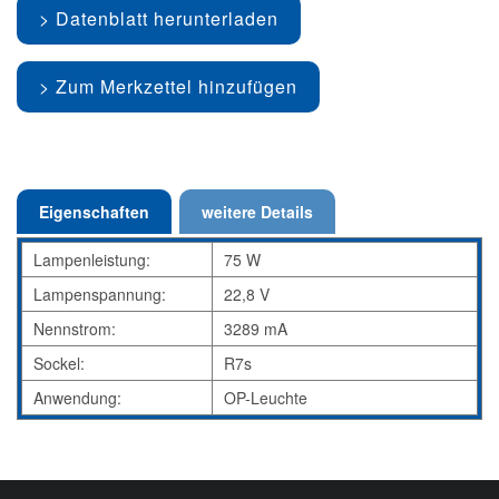
Datenblatt herunterladen
Zum Merkzettel hinzufügen
Eigenschaften
weitere Details
Lampenleistung:
75 W
Lampenspannung:
22,8 V
Nennstrom:
3289 mA
Sockel:
R7s
Anwendung:
OP-Leuchte