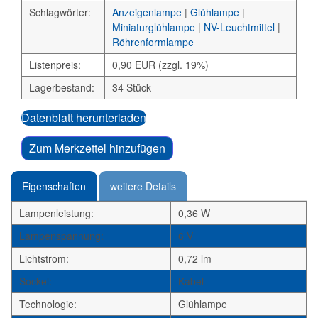
Schlagwörter:
Anzeigenlampe
|
Glühlampe
|
Miniaturglühlampe
|
NV-Leuchtmittel
|
Röhrenformlampe
Listenpreis:
0,90 EUR (zzgl. 19%)
Lagerbestand:
34 Stück
Datenblatt herunterladen
Zum Merkzettel hinzufügen
Eigenschaften
weitere Details
Lampenleistung:
0,36 W
Lampenspannung:
6 V
Lichtstrom:
0,72 lm
Sockel:
Kabel
Technologie:
Glühlampe