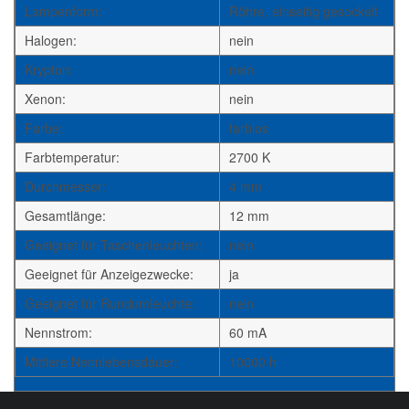
Lampenform:
Röhre, einseitig gesockelt
Halogen:
nein
Krypton:
nein
Xenon:
nein
Farbe:
farblos
Farbtemperatur:
2700 K
Durchmesser:
4 mm
Gesamtlänge:
12 mm
Geeignet für Taschenleuchten:
nein
Geeignet für Anzeigezwecke:
ja
Geeignet für Rundumleuchte:
nein
Nennstrom:
60 mA
Mittlere Nennlebensdauer:
10000 h