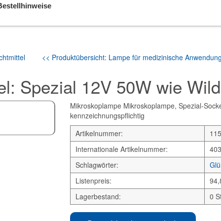
Bestellhinweise
htmittel
<< Produktübersicht: Lampe für medizinische Anwendun
l: Spezial 12V 50W wie Wild
Mikroskoplampe Mikroskoplampe, Spezial-Sockel.
kennzeichnungspflichtig
Artikelnummer:
11
Internationale Artikelnummer:
40
Schlagwörter:
Glü
Listenpreis:
94,
Lagerbestand:
0 S