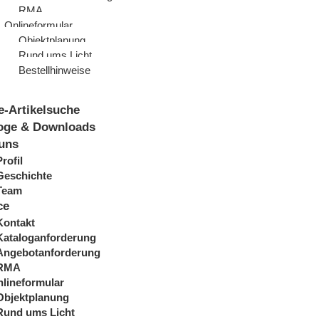
RMA
Onlineformular
Objektplanung
Rund ums Licht
Bestellhinweise
e-Artikelsuche
oge & Downloads
uns
Profil
Geschichte
Team
ce
Kontakt
Kataloganforderung
Angebotanforderung
RMA
lineformular
Objektplanung
Rund ums Licht