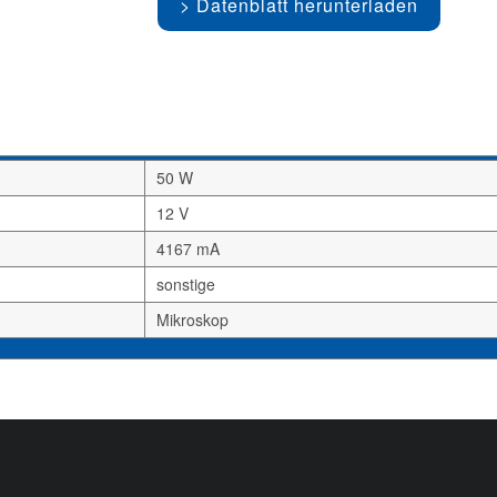
Datenblatt herunterladen
50 W
12 V
4167 mA
sonstige
Mikroskop