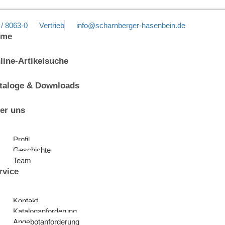
 / 8063-0
Vertrieb
info@scharnberger-hasenbein.de
ome
line-Artikelsuche
taloge & Downloads
er uns
Profil
Geschichte
Team
rvice
Kontakt
Kataloganforderung
Angebotanforderung