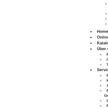
Home
Onlin
Katal
Über 
Servi
On