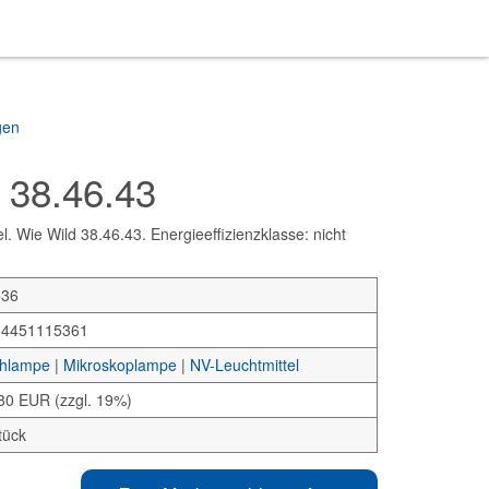
gen
 38.46.43
 Wie Wild 38.46.43. Energieeffizienzklasse: nicht
536
34451115361
hlampe
|
Mikroskoplampe
|
NV-Leuchtmittel
80 EUR (zzgl. 19%)
tück