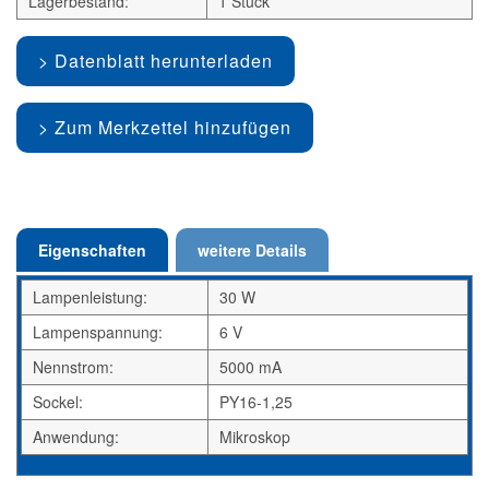
Lagerbestand:
1 Stück
Datenblatt herunterladen
Zum Merkzettel hinzufügen
Eigenschaften
weitere Details
Lampenleistung:
30 W
Lampenspannung:
6 V
Nennstrom:
5000 mA
Sockel:
PY16-1,25
Anwendung:
Mikroskop