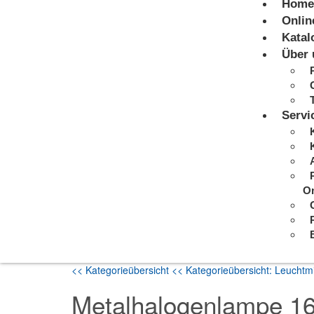
Home
Onlin
Katal
Über 
Servi
On
<< Kategorieübersicht
<< Kategorieübersicht: Leuchtmi
Metalhalogenlampe 