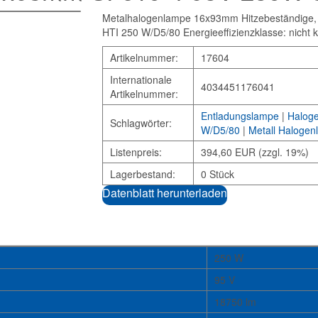
Metalhalogenlampe 16x93mm Hitzebeständige,
HTI 250 W/D5/80 Energieeffizienzklasse: nicht 
Artikelnummer:
17604
Internationale
4034451176041
Artikelnummer:
Entladungslampe
|
Halog
Schlagwörter:
W/D5/80
|
Metall Haloge
Listenpreis:
394,60 EUR (zzgl. 19%)
Lagerbestand:
0 Stück
Datenblatt herunterladen
250 W
95 V
18750 lm