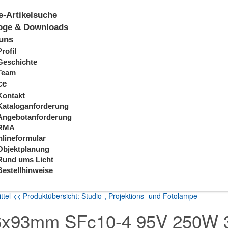
e-Artikelsuche
oge & Downloads
uns
Profil
Geschichte
Team
ce
Kontakt
Kataloganforderung
Angebotanforderung
RMA
lineformular
Objektplanung
Rund ums Licht
Bestellhinweise
ttel
<< Produktübersicht: Studio-, Projektions- und Fotolampe
16x93mm SFc10-4 95V 250W 