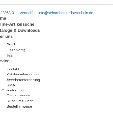
 / 8063-0
Vertrieb
info@scharnberger-hasenbein.de
ome
line-Artikelsuche
taloge & Downloads
er uns
Profil
Geschichte
Team
rvice
Kontakt
Kataloganforderung
Angebotanforderung
RMA
Onlineformular
Objektplanung
Rund ums Licht
Bestellhinweise