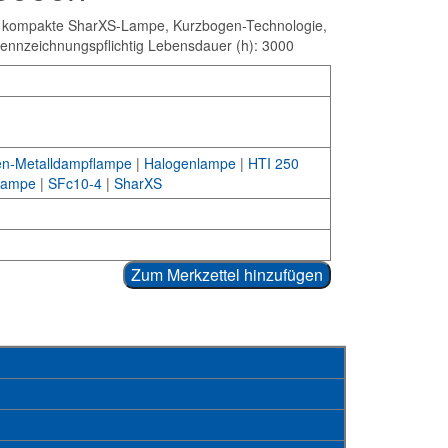
 kompakte SharXS-Lampe, Kurzbogen-Technologie,
kennzeichnungspflichtig Lebensdauer (h): 3000
en-Metalldampflampe
|
Halogenlampe
|
HTI 250
nlampe
|
SFc10-4
|
SharXS
Zum Merkzettel hinzufügen