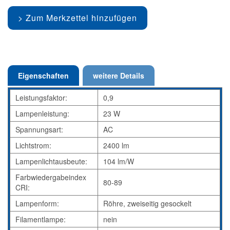
Zum Merkzettel hinzufügen
Eigenschaften
weitere Details
Leistungsfaktor:
0,9
Lampenleistung:
23 W
Spannungsart:
AC
Lichtstrom:
2400 lm
Lampenlichtausbeute:
104 lm/W
Farbwiedergabeindex
80-89
CRI:
Lampenform:
Röhre, zweiseitig gesockelt
Filamentlampe:
nein