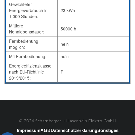
Gewichteter
Energieverbrauch in
23 kWh
1.000 Stunden:
Mittlere
50000 h
Nennlebensdauer:
Fernbedienung
nein
möglich:
Mit Fernbedienung:
nein
Energieeffizienzklasse
nach EU-Richtlinie
F
2019/2015:
© 2024 Scharnberger + Hasenbein Elektro GmbH
Impressum
AGB
Datenschutzerklärung
Sonstiges