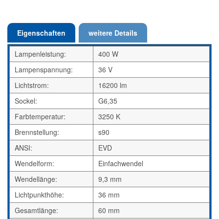
Eigenschaften
weitere Details
Lampenleistung:
400 W
Lampenspannung:
36 V
Lichtstrom:
16200 lm
Sockel:
G6,35
Farbtemperatur:
3250 K
Brennstellung:
s90
ANSI:
EVD
Wendelform:
Einfachwendel
Wendellänge:
9,3 mm
Lichtpunkthöhe:
36 mm
Gesamtlänge:
60 mm