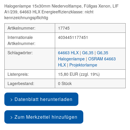
Halogenlampe 15x30mm Niedervoltlampe, Füllgas Xenon, LIF
A1/239, 64663 HLX Energieeffizienzklasse: nicht
kennzeichnungspflichtig
Artikelnummer:
17745
Internationale
4034451177451
Artikelnummer:
Schlagwörter:
64663 HLX
|
G6,35
|
G6,35
Halogenlampe
|
OSRAM 64663
HLX
|
Projektorlampe
Listenpreis:
15,80 EUR (zzgl. 19%)
Lagerbestand:
0 Stück
Datenblatt herunterladen
Zum Merkzettel hinzufügen