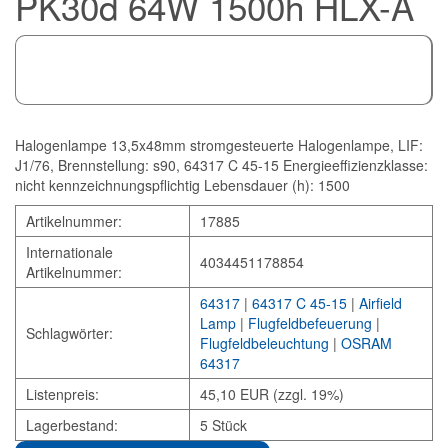
PK30d 64W 1500h HLX-A
Halogenlampe 13,5x48mm stromgesteuerte Halogenlampe, LIF:
J1/76, Brennstellung: s90, 64317 C 45-15 Energieeffizienzklasse:
nicht kennzeichnungspflichtig Lebensdauer (h): 1500
Artikelnummer:
17885
Internationale
4034451178854
Artikelnummer:
64317
|
64317 C 45-15
|
Airfield
Lamp
|
Flugfeldbefeuerung
|
Schlagwörter:
Flugfeldbeleuchtung
|
OSRAM
64317
Listenpreis:
45,10 EUR (zzgl. 19%)
Lagerbestand:
5 Stück