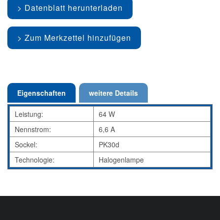
Datenblatt herunterladen
Zum Merkzettel hinzufügen
Eigenschaften
weitere Details
Leistung:
64 W
Nennstrom:
6,6 A
Sockel:
PK30d
Technologie:
Halogenlampe