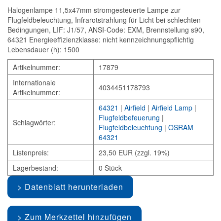
Halogenlampe 11,5x47mm stromgesteuerte Lampe zur
Flugfeldbeleuchtung, Infrarotstrahlung für Licht bei schlechten
Bedingungen, LIF: J1/57, ANSI-Code: EXM, Brennstellung s90,
64321 Energieeffizienzklasse: nicht kennzeichnungspflichtig
Lebensdauer (h): 1500
Artikelnummer:
17879
Internationale
4034451178793
Artikelnummer:
64321
|
Airfield
|
Airfield Lamp
|
Flugfeldbefeuerung
|
Schlagwörter:
Flugfeldbeleuchtung
|
OSRAM
64321
Listenpreis:
23,50 EUR (zzgl. 19%)
Lagerbestand:
0 Stück
Datenblatt herunterladen
Zum Merkzettel hinzufügen