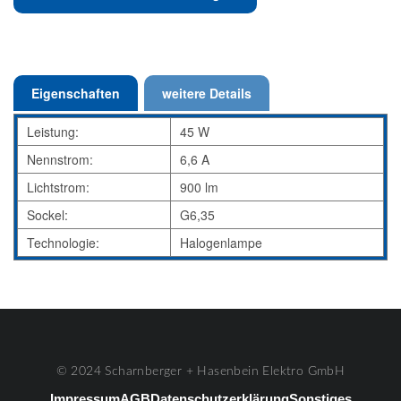
Eigenschaften
weitere Details
Leistung:
45 W
Nennstrom:
6,6 A
Lichtstrom:
900 lm
Sockel:
G6,35
Technologie:
Halogenlampe
© 2024 Scharnberger + Hasenbein Elektro GmbH
Impressum
AGB
Datenschutzerklärung
Sonstiges