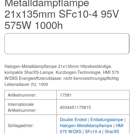
Metalldampflampe
21x135mm SFc10-4 95V
575W 1000h
Halogen-Metalldampflampe 21x135mm Hitzebeständige,
kompakte SharXS-Lampe, Kurzbogen-Technologie, HMI 575
W/DXS Energieeffizienzklasse: nicht kennzeichnungspflichtig
Lebensdauer (h): 1000
Artikelnummer:
17581
Internationale
4034451175815
Artikelnummer:
Double Ended
|
Entladungslampe
|
Schlagwörter:
Halogen-Metalldampflampe
|
HMI
575 W/DXS
|
SFc10-4
|
SharXS