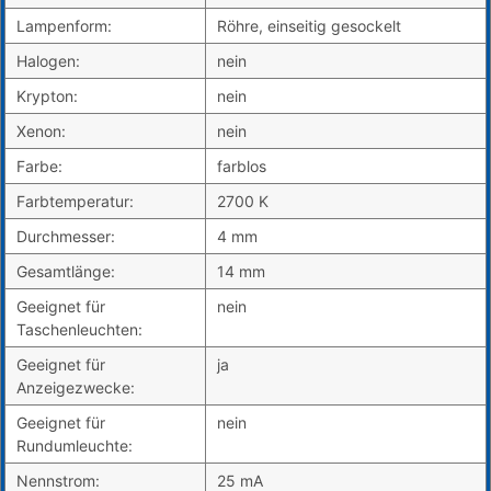
Lampenform:
Röhre, einseitig gesockelt
Halogen:
nein
Krypton:
nein
Xenon:
nein
Farbe:
farblos
Farbtemperatur:
2700 K
Durchmesser:
4 mm
Gesamtlänge:
14 mm
Geeignet für
nein
Taschenleuchten:
Geeignet für
ja
Anzeigezwecke:
Geeignet für
nein
Rundumleuchte:
Nennstrom:
25 mA