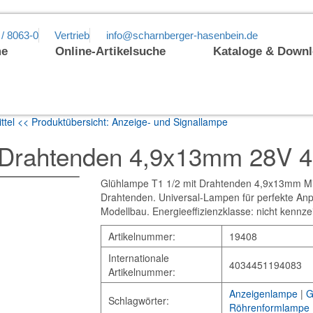
 / 8063-0
Vertrieb
info@scharnberger-hasenbein.de
e
Online-Artikelsuche
Kataloge & Down
ttel
<< Produktübersicht: Anzeige- und Signallampe
t Drahtenden 4,9x13mm 28V 
Glühlampe T1 1/2 mit Drahtenden 4,9x13mm Mi
Drahtenden. Universal-Lampen für perfekte Anpa
Modellbau. Energieeffizienzklasse: nicht kennze
Artikelnummer:
19408
Internationale
4034451194083
Artikelnummer:
Anzeigenlampe
|
G
Schlagwörter:
Röhrenformlampe