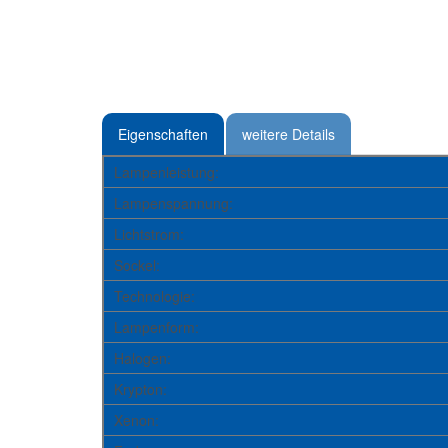
Eigenschaften
weitere Details
Lampenleistung:
Lampenspannung:
Lichtstrom:
Sockel:
Technologie:
Lampenform:
Halogen:
Krypton:
Xenon: