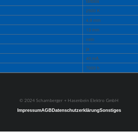
farblos
2500 K
4,9 mm
13 mm
nein
ja
40 mA
7000 h
© 2024 Scharnberger + Hasenbein Elektro GmbH
Impressum
AGB
Datenschutzerklärung
Sonstiges
#3
Listenelement