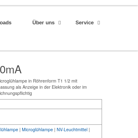
loads
Über uns
Service
40mA
croglühlampe in Röhrenform T1 1/2 mit
ssung als Anzeige in der Elektronik oder im
ichnungspflichtig
lühlampe
|
Microglühlampe
|
NV-Leuchtmittel
|