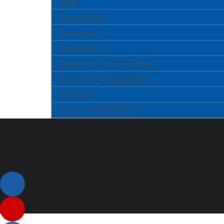
Farbe:
Farbtemperatur:
Durchmesser:
Gesamtlänge:
Geeignet für Taschenleuchten:
Geeignet für Anzeigezwecke:
Nennstrom:
Mittlere Nennlebensdauer:
Listenelement #1
Listenelement #2
Listenelement 