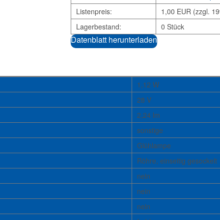
Listenpreis:
1,00 EUR (zzgl. 1
Lagerbestand:
0 Stück
Datenblatt herunterladen
1,12 W
28 V
2,24 lm
sonstige
Glühlampe
Röhre, einseitig gesockelt
nein
nein
nein