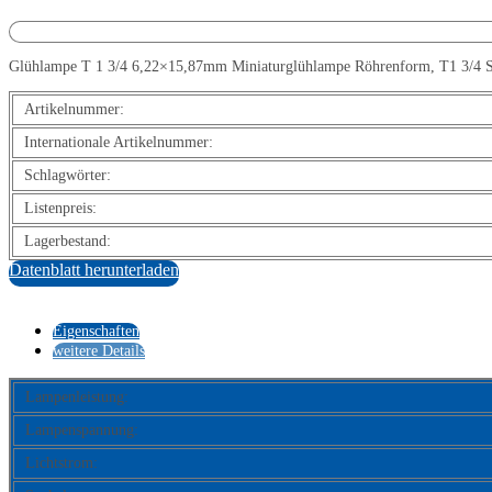
Glühlampe T 1 3/4 6,22×15,87mm Miniaturglühlampe Röhrenform, T1 3/4 SX6s 
Artikelnummer:
Internationale Artikelnummer:
Schlagwörter:
Listenpreis:
Lagerbestand:
Datenblatt herunterladen
Eigenschaften
weitere Details
Lampenleistung:
Lampenspannung:
Lichtstrom: