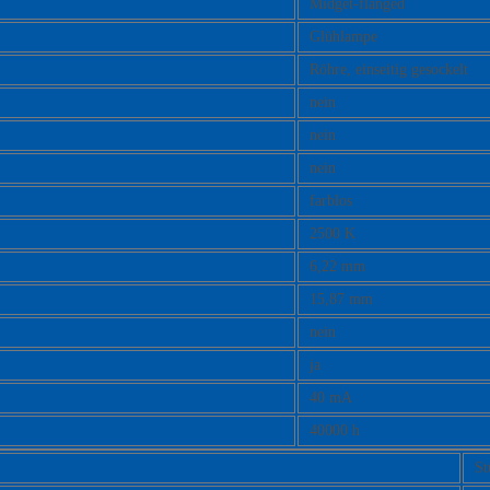
Midget-flanged
Glühlampe
Röhre, einseitig gesockelt
nein
nein
nein
farblos
2500 K
6,22 mm
15,87 mm
nein
ja
40 mA
40000 h
St