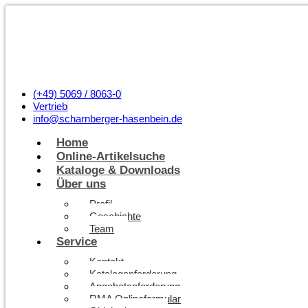
(+49) 5069 / 8063-0
Vertrieb
info@scharnberger-hasenbein.de
Home
Online-Artikelsuche
Kataloge & Downloads
Über uns
Profil
Geschichte
Team
Service
Kontakt
Kataloganforderung
Angebotanforderung
RMA Onlineformular