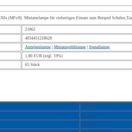
(MFs/8). Miniaturlampe für vielseitigen Einsatz zum Beispiel Schalter,Taster
21862
4034451218628
Anzeigenlampe
|
Miniaturglühlampe
|
Signallampe
1,80 EUR (zzgl. 19%)
65 Stück
1,12 W
28 V
2,2 lm