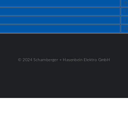
St
1
1
65
© 2024 Scharnberger + Hasenbein Elektro GmbH