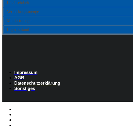
Inhaltseinheit:
Verpackungsmenge:
Mindestmenge:
Lagerbestand:
Impressum
AGB
Datenschutzerklärung
Sonstiges
Listenelement #1
Listenelement #2
Listenelement #3
Listenelement