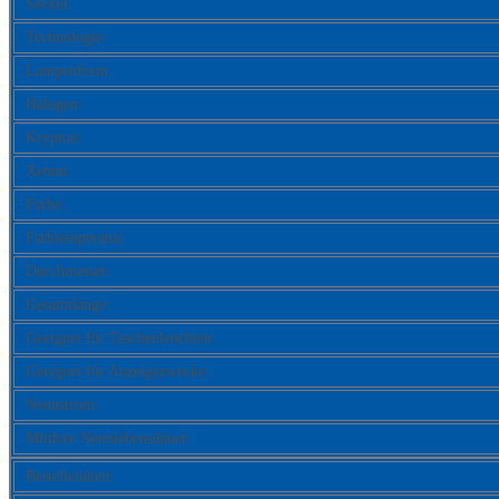
Sockel:
Technologie:
Lampenform:
Halogen:
Krypton:
Xenon:
Farbe:
Farbtemperatur:
Durchmesser:
Gesamtlänge:
Geeignet für Taschenleuchten:
Geeignet für Anzeigezwecke:
Nennstrom:
Mittlere Nennlebensdauer:
Bestelleinheit: