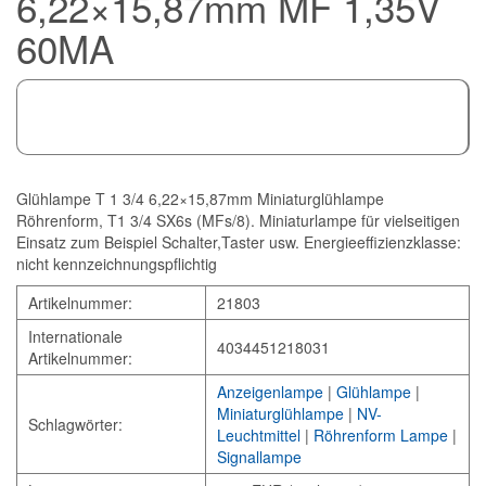
6,22×15,87mm MF 1,35V
60MA
Glühlampe T 1 3/4 6,22×15,87mm Miniaturglühlampe
Röhrenform, T1 3/4 SX6s (MFs/8). Miniaturlampe für vielseitigen
Einsatz zum Beispiel Schalter,Taster usw. Energieeffizienzklasse:
nicht kennzeichnungspflichtig
Artikelnummer:
21803
Internationale
4034451218031
Artikelnummer:
Anzeigenlampe
|
Glühlampe
|
Miniaturglühlampe
|
NV-
Schlagwörter:
Leuchtmittel
|
Röhrenform Lampe
|
Signallampe