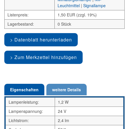
Leuchtmittel
|
Signallampe
Listenpreis:
1,50 EUR (zzgl. 19%)
Lagerbestand:
0 Stück
Datenblatt herunterladen
Zum Merkzettel hinzufügen
Eigenschaften
weitere Details
Lampenleistung:
1,2 W
Lampenspannung:
24 V
Lichtstrom:
2,4 lm