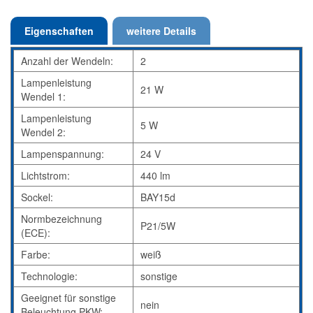
Eigenschaften
weitere Details
Anzahl der Wendeln:
2
Lampenleistung
21 W
Wendel 1:
Lampenleistung
5 W
Wendel 2:
Lampenspannung:
24 V
Lichtstrom:
440 lm
Sockel:
BAY15d
Normbezeichnung
P21/5W
(ECE):
Farbe:
weiß
Technologie:
sonstige
Geeignet für sonstige
nein
Beleuchtung PKW: