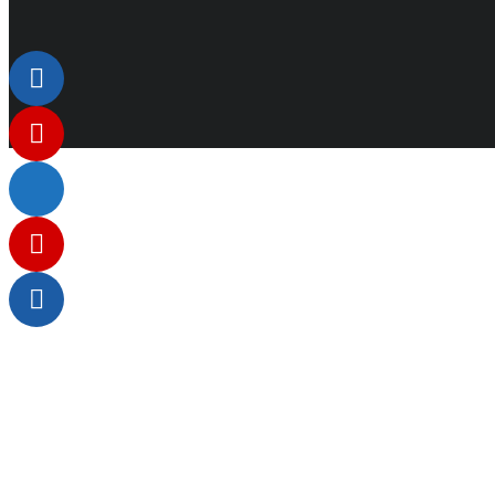
Listenelement #1
Listenelement #2
Listenelement 