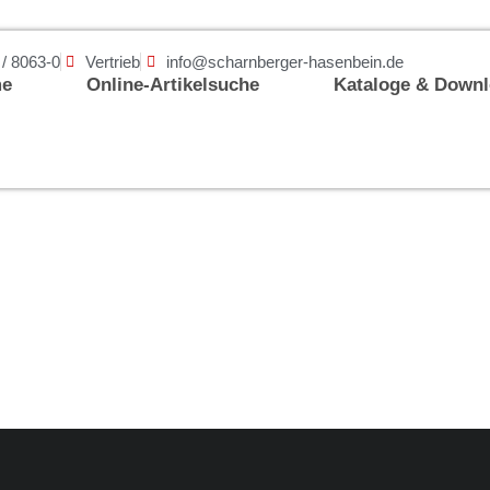
 / 8063-0
Vertrieb
info@scharnberger-hasenbein.de
e
Online-Artikelsuche
Kataloge & Down