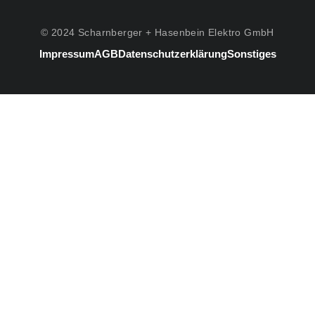
© 2024 Scharnberger + Hasenbein Elektro GmbH
Impressum
AGB
Datenschutzerklärung
Sonstiges
#3
Listenelement