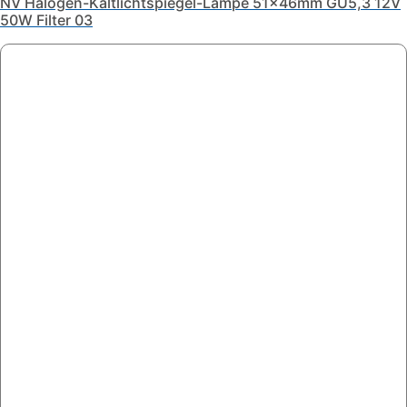
NV Halogen-Kaltlichtspiegel-Lampe 51x46mm GU5,3 12V
50W Filter 03