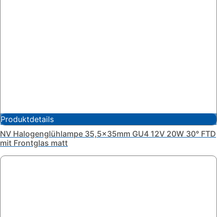
Produktdetails
NV Halogenglühlampe 35,5x35mm GU4 12V 20W 30° FTD
mit Frontglas matt