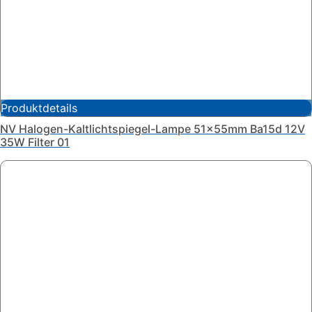
Produktdetails
NV Halogen-Kaltlichtspiegel-Lampe 51x55mm Ba15d 12V
35W Filter 01