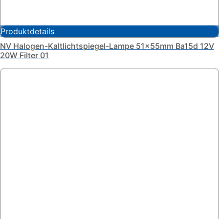
Produktdetails
NV Halogen-Kaltlichtspiegel-Lampe 51x55mm Ba15d 12V
20W Filter 01