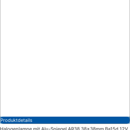
Produktdetails
Halogenlampe mit Alu-Spiegel AR38 38x38mm Ba15d 12V