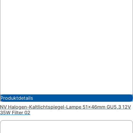
Produktdetails
NV Halogen-Kaltlichtspiegel-Lampe 51x46mm GU5,3 12V
35W Filter 02