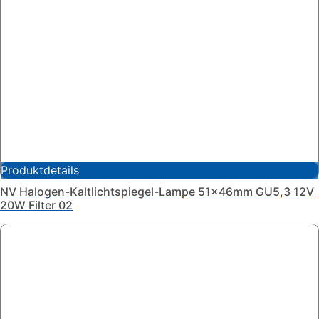
Produktdetails
NV Halogen-Kaltlichtspiegel-Lampe 51x46mm GU5,3 12V
20W Filter 02