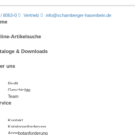
 / 8063-0
Vertrieb
info@scharnberger-hasenbein.de
ome
line-Artikelsuche
taloge & Downloads
er uns
Profil
Geschichte
Team
rvice
Kontakt
Kataloganforderung
Angebotanforderung