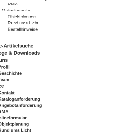
RMA
Onlineformular
Objektplanung
Rund ums Licht
Bestellhinweise
e-Artikelsuche
oge & Downloads
uns
Profil
Geschichte
Team
ce
Kontakt
Kataloganforderung
Angebotanforderung
RMA
lineformular
Objektplanung
Rund ums Licht