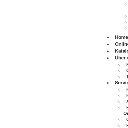
Home
Onlin
Katal
Über 
Servi
On