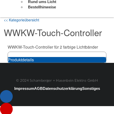
Rund ums Licht
Bestellhinweise
<< Kategorieübersicht
WWKW-Touch-Controller
WWKW-Touch-Controller für 2 farbige Lichtbänder
Produktdetails
© 2024 Scharnberger + Hasenbein Elektro GmbH
Impressum
AGB
Datenschutzerklärung
Sonstiges
Listenelement #1
Listenelement #2
Listenelement #3