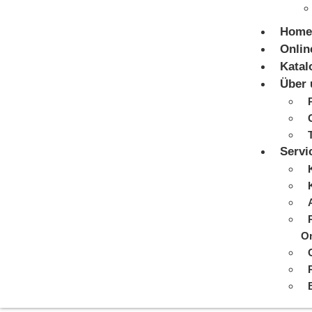
Home
Onlin
Katal
Über 
Servi
On