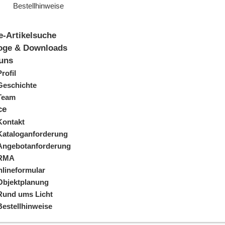
Bestellhinweise
e-Artikelsuche
oge & Downloads
uns
Profil
Geschichte
Team
ce
Kontakt
Kataloganforderung
Angebotanforderung
RMA
lineformular
Objektplanung
Rund ums Licht
Bestellhinweise