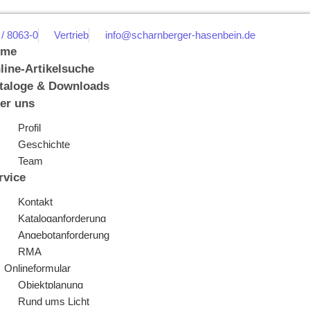
 / 8063-0
Vertrieb
info@scharnberger-hasenbein.de
ome
line-Artikelsuche
taloge & Downloads
er uns
Profil
Geschichte
Team
rvice
Kontakt
Kataloganforderung
Angebotanforderung
RMA
Onlineformular
Objektplanung
Rund ums Licht