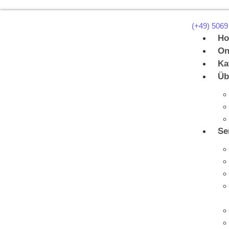
(+49) 5069
H
On
Ka
Üb
Se